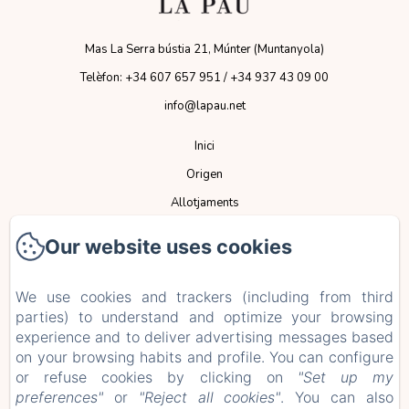
Mas La Serra bústia 21, Múnter (Muntanyola)
Telèfon: +34 607 657 951 / +34 937 43 09 00
info@lapau.net
Inici
Origen
Allotjaments
Espais
Our website uses cookies
Serveis
Esdeveniments
We use cookies and trackers (including from third
parties) to understand and optimize your browsing
Normativa
experience and to deliver advertising messages based
Contacte
on your browsing habits and profile. You can configure
ES
CA
or refuse cookies by clicking on
"Set up my
preferences"
or
"Reject all cookies"
. You can also