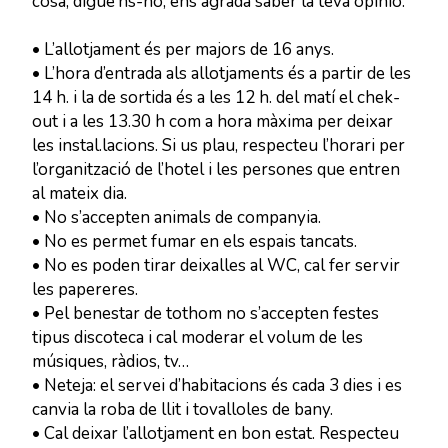
cosa, digue’ns-ho, ens agrada saber la teva opinió.
• L’allotjament és per majors de 16 anys.
• L’hora d’entrada als allotjaments és a partir de les
14 h. i la de sortida és a les 12 h. del matí el chek-
out i a les 13.30 h com a hora màxima per deixar
les instal.lacions. Si us plau, respecteu l’horari per
l’organització de l’hotel i les persones que entren
al mateix dia.
• No s’accepten animals de companyia.
• No es permet fumar en els espais tancats.
• No es poden tirar deixalles al WC, cal fer servir
les papereres.
• Pel benestar de tothom no s’accepten festes
tipus discoteca i cal moderar el volum de les
músiques, ràdios, tv…
• Neteja: el servei d’habitacions és cada 3 dies i es
canvia la roba de llit i tovalloles de bany.
• Cal deixar l’allotjament en bon estat. Respecteu