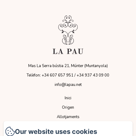
Mas La Serra bústia 21, Múnter (Muntanyola)
Telèfon: +34 607 657 951 / +34 937 43 09 00
info@lapau.net
Inici
Origen
Allotjaments
Espais
Our website uses cookies
Serveis