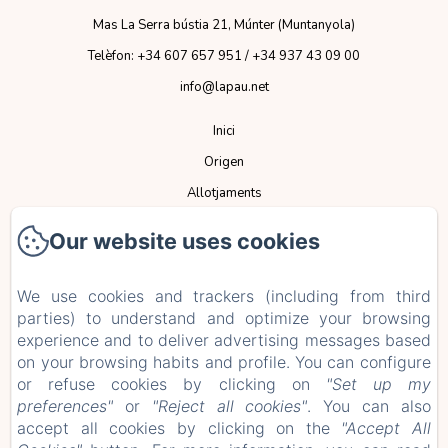
Mas La Serra bústia 21, Múnter (Muntanyola)
Telèfon: +34 607 657 951 / +34 937 43 09 00
info@lapau.net
Inici
Origen
Allotjaments
Espais
Our website uses cookies
Serveis
Esdeveniments
We use cookies and trackers (including from third
parties) to understand and optimize your browsing
Normativa
experience and to deliver advertising messages based
Contacte
on your browsing habits and profile. You can configure
ES
CA
or refuse cookies by clicking on
"Set up my
preferences"
or
"Reject all cookies"
. You can also
accept all cookies by clicking on the
"Accept All