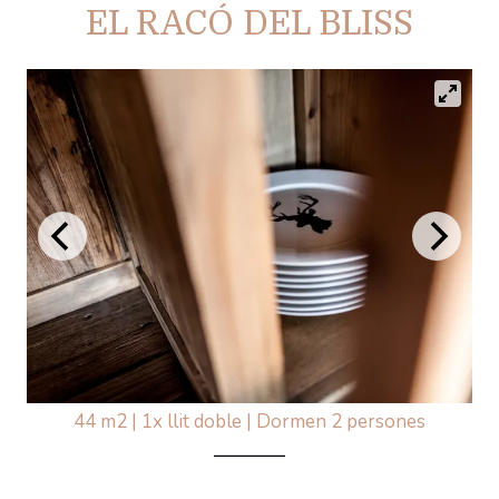
EL RACÓ DEL BLISS
44 m2
|
1x llit doble
|
Dormen 2 persones