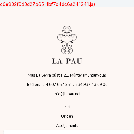
c6e932f9d3d27b65-1bf7c4dc6a241241.js)
Mas La Serra bústia 21, Múnter (Muntanyola)
Telèfon: +34 607 657 951 / +34 937 43 09 00
info@lapau.net
Inici
Origen
Allotjaments