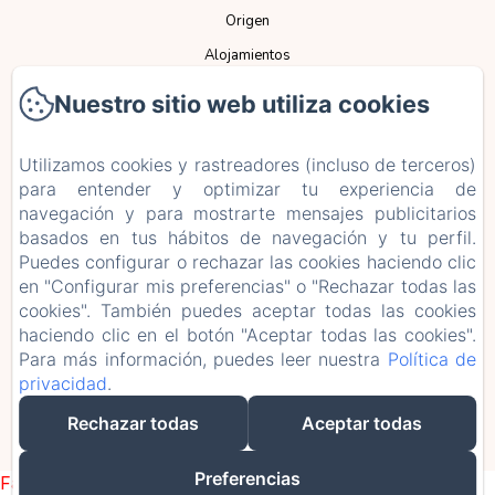
Origen
Alojamientos
Espacios
Nuestro sitio web utiliza cookies
Servicios
Eventos
Utilizamos cookies y rastreadores (incluso de terceros)
para entender y optimizar tu experiencia de
Normativa
navegación y para mostrarte mensajes publicitarios
Contacto
basados en tus hábitos de navegación y tu perfil.
ES
CA
Puedes configurar o rechazar las cookies haciendo clic
en "Configurar mis preferencias" o "Rechazar todas las
cookies". También puedes aceptar todas las cookies
Desarrollado con Amenitiz
haciendo clic en el botón "Aceptar todas las cookies".
Para más información, puedes leer nuestra
Política de
privacidad
.
Rechazar todas
Aceptar todas
Preferencias
Failed to load BookingEngine/index: Loading chunk 1322