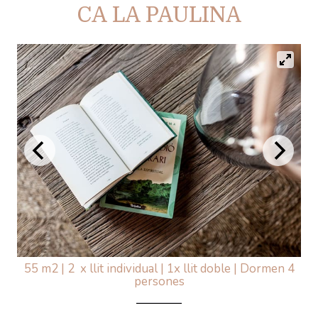
CA LA PAULINA
55 m2
|
2 x llit individual
|
1x llit doble
|
Dormen 4
persones