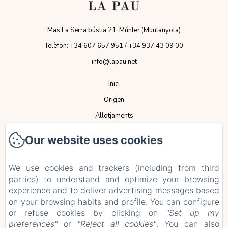
Mas La Serra bústia 21, Múnter (Muntanyola)
Telèfon: +34 607 657 951 / +34 937 43 09 00
info@lapau.net
Inici
Origen
Allotjaments
Espais
Our website uses cookies
Serveis
Esdeveniments
We use cookies and trackers (including from third
parties) to understand and optimize your browsing
Normativa
experience and to deliver advertising messages based
Contacte
on your browsing habits and profile. You can configure
ES
CA
or refuse cookies by clicking on
"Set up my
preferences"
or
"Reject all cookies"
. You can also